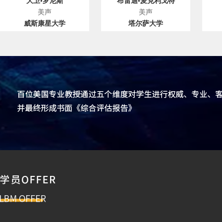
大卫•罗尼斯
布雷迪•麦克利戈特
美声
美声
威斯康星大学
塔尔萨大学